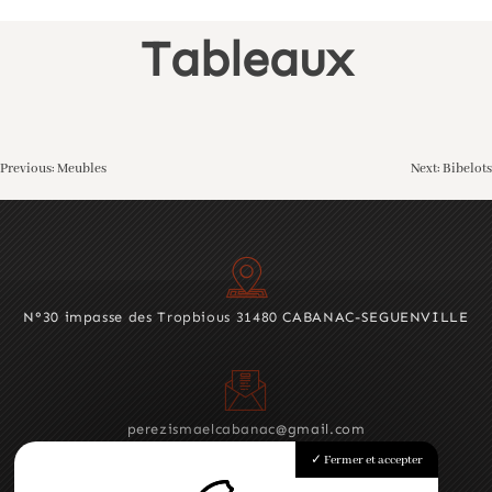
Skip
Tableaux
to
content
Navigation
Previous:
Meubles
Next:
Bibelots
de
l’article
N°30 impasse des Tropbious 31480 CABANAC-SEGUENVILLE
perezismaelcabanac@gmail.com
Fermer et accepter