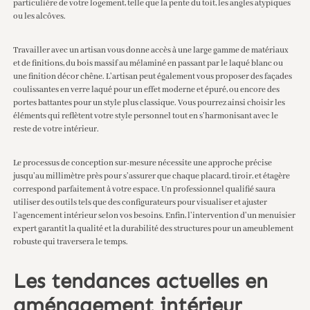
particulière de votre logement, telle que la pente du toit, les angles atypiques
ou les alcôves.
Travailler avec un artisan vous donne accès à une large gamme de matériaux
et de finitions, du bois massif au mélaminé en passant par le laqué blanc ou
une finition décor chêne. L’artisan peut également vous proposer des façades
coulissantes en verre laqué pour un effet moderne et épuré, ou encore des
portes battantes pour un style plus classique. Vous pourrez ainsi choisir les
éléments qui reflètent votre style personnel tout en s’harmonisant avec le
reste de votre intérieur.
Le processus de conception sur-mesure nécessite une approche précise
jusqu’au millimètre près pour s’assurer que chaque placard, tiroir, et étagère
correspond parfaitement à votre espace. Un professionnel qualifié saura
utiliser des outils tels que des configurateurs pour visualiser et ajuster
l’agencement intérieur selon vos besoins. Enfin, l’intervention d’un menuisier
expert garantit la qualité et la durabilité des structures pour un ameublement
robuste qui traversera le temps.
Les tendances actuelles en
aménagement intérieur