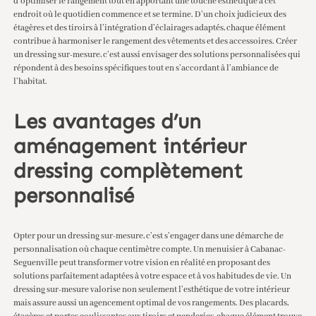
d’optimiser le rangement tout en apportant une touche esthétique à cet
endroit où le quotidien commence et se termine. D’un choix judicieux des
étagères et des tiroirs à l’intégration d’éclairages adaptés, chaque élément
contribue à harmoniser le rangement des vêtements et des accessoires. Créer
un dressing sur-mesure, c’est aussi envisager des solutions personnalisées qui
répondent à des besoins spécifiques tout en s’accordant à l’ambiance de
l’habitat.
Les avantages d’un
aménagement intérieur
dressing complètement
personnalisé
Opter pour un dressing sur-mesure, c’est s’engager dans une démarche de
personnalisation où chaque centimètre compte. Un
menuisier à Cabanac-
Seguenville
peut transformer votre vision en réalité en proposant des
solutions parfaitement adaptées à votre espace et à vos habitudes de vie. Un
dressing sur-mesure valorise non seulement l’esthétique de votre intérieur
mais assure aussi un agencement optimal de vos rangements. Des placards,