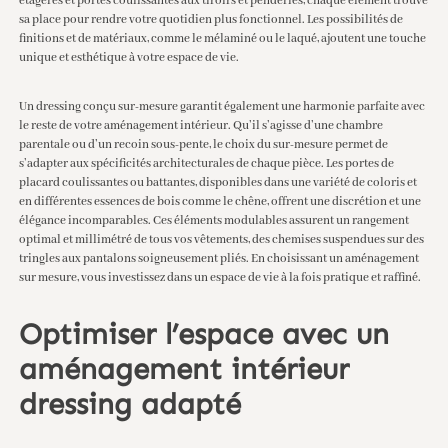
étagères et portes coulissantes aux tiroirs et penderies, chaque élément trouve
sa place pour rendre votre quotidien plus fonctionnel. Les possibilités de
finitions et de matériaux, comme le mélaminé ou le laqué, ajoutent une touche
unique et esthétique à votre espace de vie.
Un dressing conçu sur-mesure garantit également une harmonie parfaite avec
le reste de votre aménagement intérieur. Qu’il s’agisse d’une chambre
parentale ou d’un recoin sous-pente, le choix du sur-mesure permet de
s’adapter aux spécificités architecturales de chaque pièce. Les portes de
placard coulissantes ou battantes, disponibles dans une variété de coloris et
en différentes essences de bois comme le chêne, offrent une discrétion et une
élégance incomparables. Ces éléments modulables assurent un rangement
optimal et millimétré de tous vos vêtements, des chemises suspendues sur des
tringles aux pantalons soigneusement pliés. En choisissant un aménagement
sur mesure, vous investissez dans un espace de vie à la fois pratique et raffiné.
Optimiser l’espace avec un
aménagement intérieur
dressing adapté