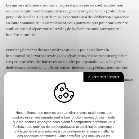
Les miroirs intérieurs, souvent intégrés dans les portes coulissantes, non
seulement optimisent l’espace mais augmentent également la profondeur
perçue de la pièce. L’ajout de miroirs permet aussi de vérifier son apparence
en toute commodité. En complément, vous pourrez opter pour une verrière
coulissante qui sépare votre dressing de la chambre sans interrompre la
lumière naturelle.
Pensez également à des accessoires astucieux pour améliorer la
fonctionnalité de votre dressing : des séparateurs de tiroirs pour organiser
vos petits articles, des barres escamotables pour pantalons, des étagères
dédiées aux chemises et pulls, ou encore des espaces spéciaux pour stocker
vos chaussures. Intégrer des éléments modulables, comme des tringles
Fermer et accepter
réglables en hauteur ou des tiroirs coulissants avec fermeture douce, optimise
l’utilisation de l’espace tout en préservant l’ordre.
Pour aller plus loin
Nous utilisons des cookies pour améliorer votre expérience. Les
cookies essentiels garantissent le bon fonctionnement du site, tandis
Optimiser votre espace avec l’aménagement intérieur sur mesure
que les cookies d'analyse nous aident à comprendre comment vous
Pourquoi opter pour une bibliothèque sur mesure ?
l'utilisez. Les cookies de personnalisation et publicitaires permettent
Cuisine sur mesure en bois : tendances modernes et intemporelles
une expérience plus adaptée à vos préférences et peuvent afficher
→
Découvrez nos menuiseries intérieures sur mesure
des annonces pertinentes. Vous contrôlez vos cookies via les