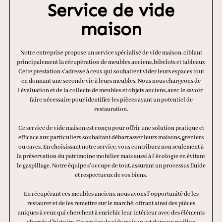
Service de vide
maison
Notre entreprise propose un service spécialisé de vide maison, ciblant
principalement la récupération de meubles anciens, bibelots et tableaux
Cette prestation s’adresse à ceux qui souhaitent vider leurs espaces tout
en donnant une seconde vie à leurs meubles. Nous nous chargeons de
l’évaluation et de la collecte de meubles et objets anciens, avec le savoir-
faire nécessaire pour identifier les pièces ayant un potentiel de
restauration.
Ce service de vide maison est conçu pour offrir une solution pratique et
efficace aux particuliers souhaitant débarrasser leurs maisons, greniers
ou caves. En choisissant notre service, vous contribuez non seulement à
la préservation du patrimoine mobilier mais aussi à l’écologie en évitant
le gaspillage. Notre équipe s’occupe de tout, assurant un processus fluide
et respectueux de vos biens.
En récupérant ces meubles anciens, nous avons l’opportunité de les
restaurer et de les remettre sur le marché, offrant ainsi des pièces
uniques à ceux qui cherchent à enrichir leur intérieur avec des éléments