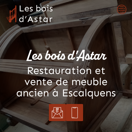
Skip
to
content
Les bois d'Astar
Restauration et
vente de meuble
ancien à Escalquens