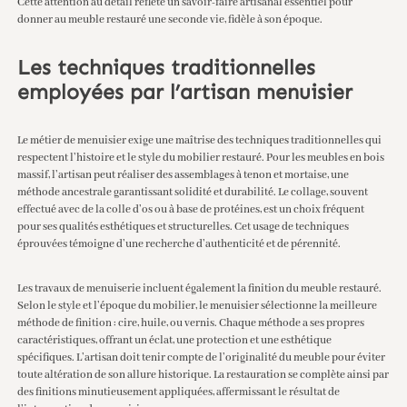
Cette attention au détail reflète un savoir-faire artisanal essentiel pour
donner au meuble restauré une seconde vie, fidèle à son époque.
Les techniques traditionnelles
employées par l’artisan menuisier
Le métier de menuisier exige une maîtrise des techniques traditionnelles qui
respectent l’histoire et le style du mobilier restauré. Pour les meubles en bois
massif, l’artisan peut réaliser des assemblages à tenon et mortaise, une
méthode ancestrale garantissant solidité et durabilité. Le collage, souvent
effectué avec de la colle d’os ou à base de protéines, est un choix fréquent
pour ses qualités esthétiques et structurelles. Cet usage de techniques
éprouvées témoigne d’une recherche d’authenticité et de pérennité.
Les travaux de menuiserie incluent également la finition du meuble restauré.
Selon le style et l’époque du mobilier, le menuisier sélectionne la meilleure
méthode de finition : cire, huile, ou vernis. Chaque méthode a ses propres
caractéristiques, offrant un éclat, une protection et une esthétique
spécifiques. L’artisan doit tenir compte de l’originalité du meuble pour éviter
toute altération de son allure historique. La restauration se complète ainsi par
des finitions minutieusement appliquées, affermissant le résultat de