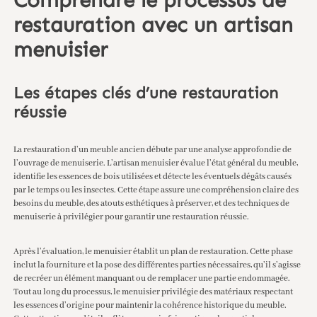
Comprendre le processus de
restauration avec un artisan
menuisier
Les étapes clés d’une restauration
réussie
La restauration d’un meuble ancien débute par une analyse approfondie de
l’ouvrage de menuiserie. L’artisan menuisier évalue l’état général du meuble,
identifie les essences de bois utilisées et détecte les éventuels dégâts causés
par le temps ou les insectes. Cette étape assure une compréhension claire des
besoins du meuble, des atouts esthétiques à préserver, et des techniques de
menuiserie à privilégier pour garantir une restauration réussie.
Après l’évaluation, le menuisier établit un plan de restauration. Cette phase
inclut la fourniture et la pose des différentes parties nécessaires, qu’il s’agisse
de recréer un élément manquant ou de remplacer une partie endommagée.
Tout au long du processus, le menuisier privilégie des matériaux respectant
les essences d’origine pour maintenir la cohérence historique du meuble.