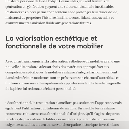
l’histoire personnelle liée à l’objet. Ces meubles, souvent transmis de
génération en génération, gagnent une valeur sentimentale inestimable.
Restaurer ces pièces permet non seulement de prolonger leur durée de vie,
mais aussi de perpétuer l’histoire familiale, consolidant les souvenirs et
assurant une transmission fluide aux générations futures.
La valorisation esthétique et
fonctionnelle de votre mobilier
Avec un artisan menuisier, la valorisation esthétique du mobilier prend une
nouvelle dimension. Grâce au choix des matériaux appropriés et aux
compétences spécifiques, le mobilier restauré s’intègre harmonieusement
dans les intérieurs modernes tout en préservant son charme d’autrefois. Les
finitions sur-mesure et les ajustements apportés révèlent la beauté originelle
de la pièce, lui redonnant éclat et personnalité.
Côté fonctionnel, la restauration n’améliore pas seulement l’apparence, mais
également l’utilisation quotidienne du meuble. Un meuble bien restauré
retrouve sa robustesse et sa fonctionnalité d’origine. Qu’il s’agisse de portes-
fenêtres, de placards ou de tables, ces meubles répondent de nouveau aux
exigences actuelles tout en conservant leur patine historique. Investir dans