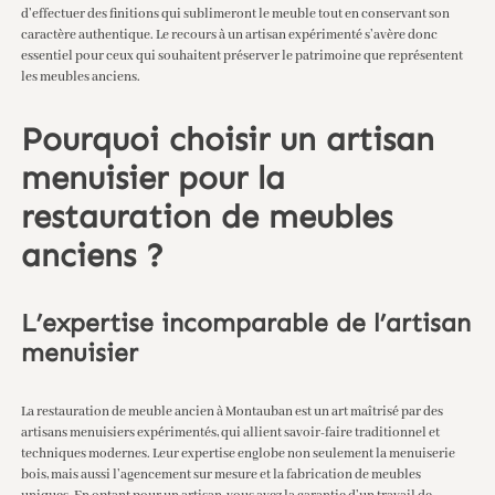
d’effectuer des finitions qui sublimeront le meuble tout en conservant son
caractère authentique. Le recours à un artisan expérimenté s’avère donc
essentiel pour ceux qui souhaitent préserver le patrimoine que représentent
les meubles anciens.
Pourquoi choisir un artisan
menuisier pour la
restauration de meubles
anciens ?
L’expertise incomparable de l’artisan
menuisier
La
restauration de meuble ancien à Montauban
est un art maîtrisé par des
artisans menuisiers expérimentés, qui allient savoir-faire traditionnel et
techniques modernes. Leur expertise englobe non seulement la menuiserie
bois, mais aussi l’agencement sur mesure et la fabrication de meubles