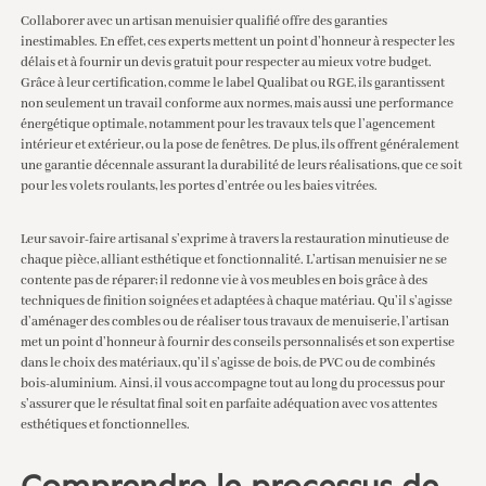
Collaborer avec un artisan menuisier qualifié offre des garanties
inestimables. En effet, ces experts mettent un point d’honneur à respecter les
délais et à fournir un devis gratuit pour respecter au mieux votre budget.
Grâce à leur certification, comme le label Qualibat ou RGE, ils garantissent
non seulement un travail conforme aux normes, mais aussi une performance
énergétique optimale, notamment pour les travaux tels que l’agencement
intérieur et extérieur, ou la pose de fenêtres. De plus, ils offrent généralement
une garantie décennale assurant la durabilité de leurs réalisations, que ce soit
pour les volets roulants, les portes d’entrée ou les baies vitrées.
Leur savoir-faire artisanal s’exprime à travers la restauration minutieuse de
chaque pièce, alliant esthétique et fonctionnalité. L’artisan menuisier ne se
contente pas de réparer; il redonne vie à vos meubles en bois grâce à des
techniques de finition soignées et adaptées à chaque matériau. Qu’il s’agisse
d’aménager des combles ou de réaliser tous travaux de menuiserie, l’artisan
met un point d’honneur à fournir des conseils personnalisés et son expertise
dans le choix des matériaux, qu’il s’agisse de bois, de PVC ou de combinés
bois-aluminium. Ainsi, il vous accompagne tout au long du processus pour
s’assurer que le résultat final soit en parfaite adéquation avec vos attentes
esthétiques et fonctionnelles.