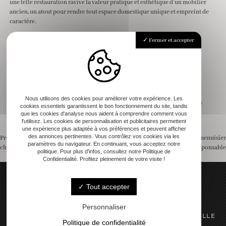
une telle restauration ravive la valeur pratique et esthétique d’un mobilier
ancien, un atout pour rendre tout espace domestique unique et empreint de
caractère.
Fermer et accepter
Pour aller plus loin
Comment redonner vie aux vieux meubles en bois
Techniques essentielles pour redonner vie à un meuble ancien en bois
Restauration de meubles anciens : erreurs à éviter
Nous utilisons des cookies pour améliorer votre expérience. Les
Restauration de meubles anciens : comment leur donner une seconde vie
cookies essentiels garantissent le bon fonctionnement du site, tandis
→
Découvrez notre service de restauration de meubles anciens
que les cookies d'analyse nous aident à comprendre comment vous
l'utilisez. Les cookies de personnalisation et publicitaires permettent
une expérience plus adaptée à vos préférences et peuvent afficher
des annonces pertinentes. Vous contrôlez vos cookies via les
Previous:
Table sur mesure en bois : un
Next:
Pourquoi opter pour un menuisier
paramètres du navigateur. En continuant, vous acceptez notre
choix écologique et durable
bois écoresponsable
Navigation
politique. Pour plus d'infos, consultez notre Politique de
Confidentialité. Profitez pleinement de votre visite !
de
Tout accepter
l’article
Personnaliser
N°30 impasse des Tropbious 31480 CABANAC-SEGUENVILLE
Politique de confidentialité