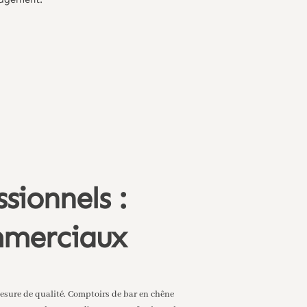
sionnels :
ommerciaux
esure de qualité. Comptoirs de bar en chêne