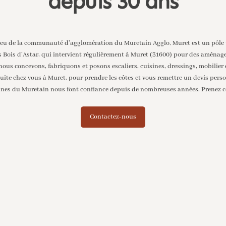
depuis 30 ans
lieu de la communauté d’agglomération du Muretain Agglo, Muret est un pôle 
es Bois d’Astar, qui intervient régulièrement à Muret (31600) pour des aménag
ous concevons, fabriquons et posons escaliers, cuisines, dressings, mobilier 
tuite chez vous à Muret, pour prendre les côtes et vous remettre un devis per
unes du Muretain
nous font confiance depuis de nombreuses années. Prenez co
Contactez-nous