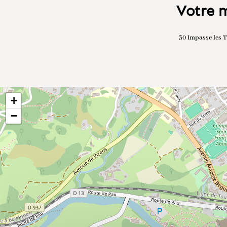
Votre m
30 Impasse les T
+
−