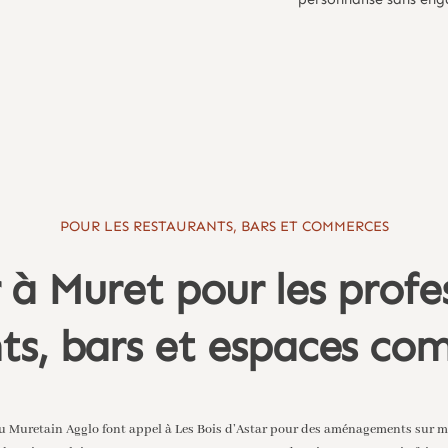
POUR LES RESTAURANTS, BARS ET COMMERCES
 à Muret pour les profes
ts, bars et espaces c
du Muretain Agglo font appel à Les Bois d’Astar pour des aménagements sur m