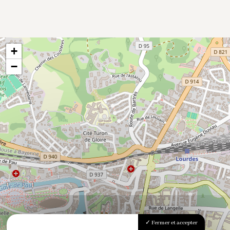
+
−
Fermer et accepter